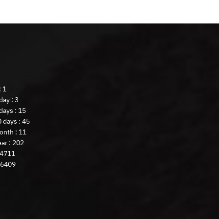
: 1
ay : 3
days : 15
 days : 45
onth : 11
ar : 202
 4711
 6409